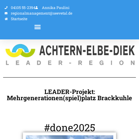
04105 55-2394
Annika Paulini
regionalmanagement@seevetal.de
Startseite
LEADER-Projekt:
Mehrgenerationen(spiel)platz Brackkuhle
#done2025