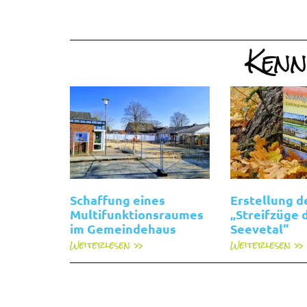
Kenn
Schaffung eines
Erstellung d
Multifunktionsraumes
„Streifzüge 
im Gemeindehaus
Seevetal“
Weiterlesen »
Weiterlesen »