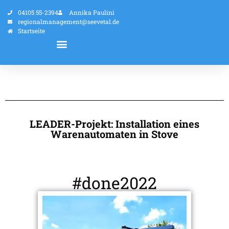
04105 55-2394
Annika Paulini
regionalmanagement@seevetal.de
Startseite
LEADER-Projekt: Installation eines
Warenautomaten in Stove
#done2022