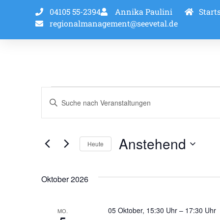
04105 55-2394
Annika Paulini
Starts
regionalmanagement@seevetal.de
Veranstaltungen
Bitte
Schlüsselwort
Suche
eingeben.
Suche
und
nach
Veranstaltungen
Anstehend
Schlüsselwort.
Heute
Ansichten,
Datum
wählen.
Navigation
Oktober 2026
05 Oktober, 15:30 Uhr
–
17:30 Uhr
MO.