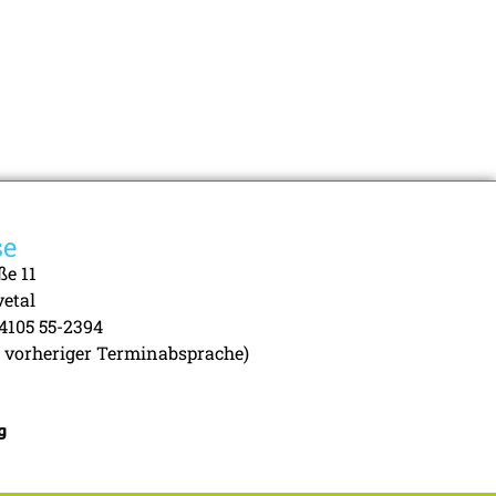
se
ße 11
vetal
04105 55-2394
 vorheriger Terminabsprache)
g