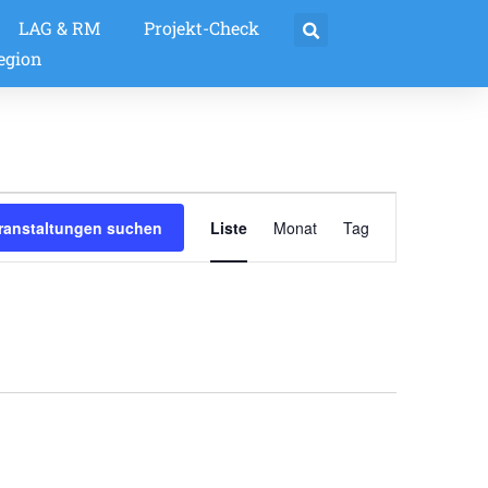
LAG & RM
Projekt-Check
egion
Veranstaltun
ranstaltungen suchen
Liste
Monat
Tag
Ansichten-
Navigation