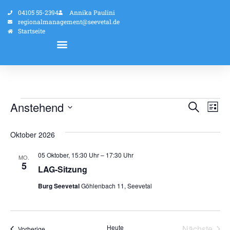
04105 55-2394
Annika Paulini
regionalmanagement@seevetal.de
Startseite
Veran
Ve
Anstehend
Suche
Liste
Datum
An
Such
wählen.
Oktober 2026
Na
und
05 Oktober, 15:30 Uhr
–
17:30 Uhr
MO.
Ansic
5
LAG-Sitzung
Navig
Burg Seevetal
Göhlenbach 11, Seevetal
Vera
Heute
Nächste
Veranstaltungen
Vorherige